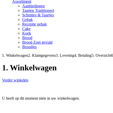
Assortiment
Aanbiedingen
Taarten Traditioneel
Schnittes & Taartjes
Gebak
Receptie gebak
Cake
Koek
Brood
Brood Zoet gevuld
Broodjes
1. Winkelwagen
2. Klantgegevens
3. Levering
4. Betaling
5. Overzicht
6
1. Winkelwagen
Verder winkelen
U heeft op dit moment niets in uw winkelwagen.