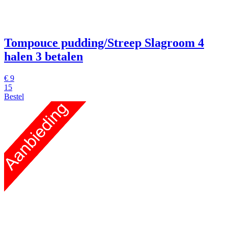
Tompouce pudding/Streep Slagroom
4
halen 3 betalen
€
9
15
Bestel