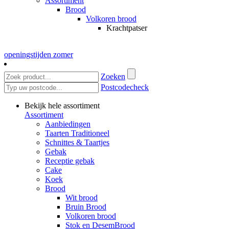
Assortiment
Brood
Volkoren brood
Krachtpatser
openingstijden zomer
Zoeken
Postcodecheck
Bekijk hele assortiment
Assortiment
Aanbiedingen
Taarten Traditioneel
Schnittes & Taartjes
Gebak
Receptie gebak
Cake
Koek
Brood
Wit brood
Bruin Brood
Volkoren brood
Stok en DesemBrood