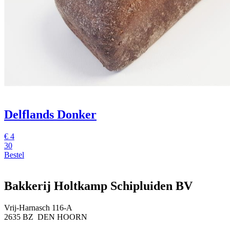
Delflands Donker
€
4
30
Bestel
Bakkerij Holtkamp Schipluiden BV
Vrij-Harnasch 116-A
2635 BZ DEN HOORN