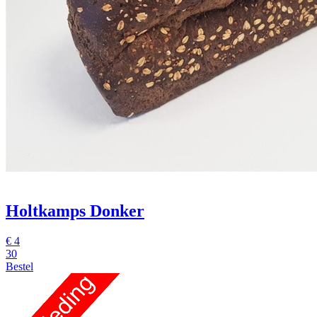
Holtkamps Donker
€
4
30
Bestel