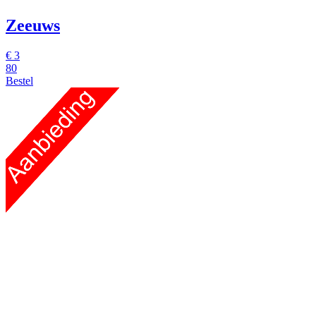
Zeeuws
€
3
80
Bestel