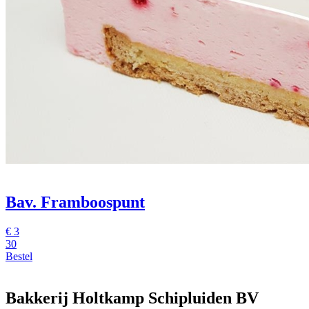
Bav. Framboospunt
€
3
30
Bestel
Bakkerij Holtkamp Schipluiden BV