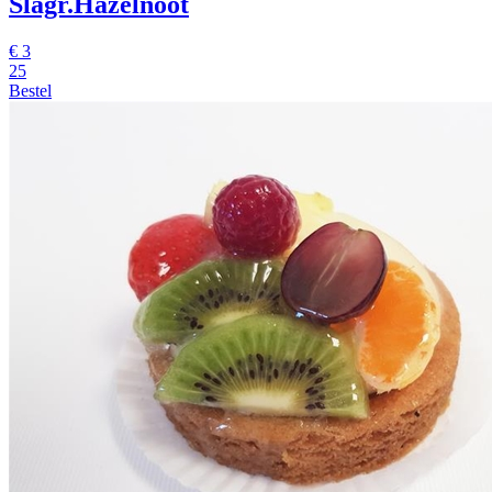
Slagr.Hazelnoot
€
3
25
Bestel