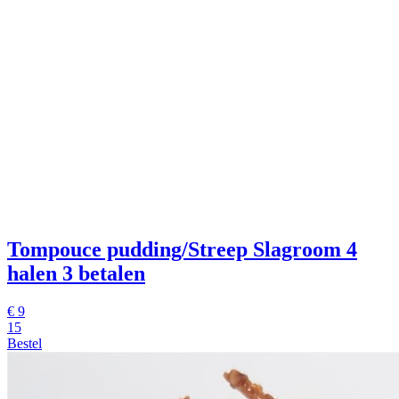
Tompouce pudding/Streep Slagroom
4
halen 3 betalen
€
9
15
Bestel