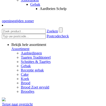
Assortiment
Gebak
Aardbeien Schelp
openingstijden zomer
Zoeken
Postcodecheck
Bekijk hele assortiment
Assortiment
Aanbiedingen
Taarten Traditioneel
Schnittes & Taartjes
Gebak
Receptie gebak
Cake
Koek
Brood
Brood Zoet gevuld
Broodjes
Terug naar overzicht